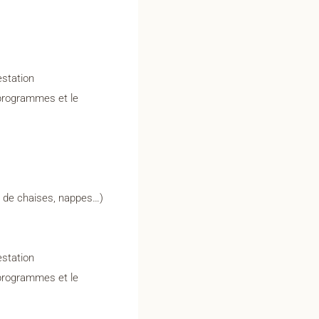
estation
programmes et le
s de chaises, nappes…)
estation
programmes et le