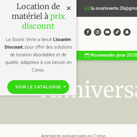
Location de
×
la.sourisverte.2b@gm
matériel à
prix
discount
La Souris Verte a lancé
L'ocanim
Discount
, pour offrir des solutions
de location abordables et de
Nouveautés pour 202
qualité, adaptées à vos besoin en
Corse.
Annivers
VOIR LE CATALOGUE
Animation anniversaire en Corse