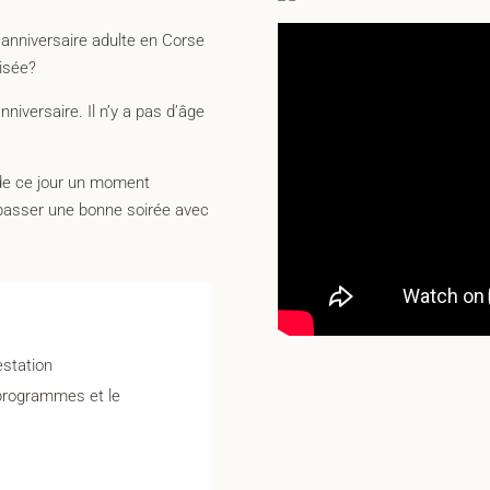
e anniversaire adulte en Corse
lisée?
niversaire. Il n’y a pas d’âge
 de ce jour un moment
e passer une bonne soirée avec
estation
programmes et le