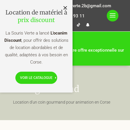
×
la.sourisverte.2b@gmail.com
Location de matériel à
06 14 30 93 11
prix discount
La Souris Verte a lancé
L'ocanim
Discount
Nouveautés pour 2026
, pour offrir des solutions
de location abordables et de
En ce moment, ne ratez pas notre offre exceptionnelle sur
qualité, adaptées à vos besoin en
la location de gonflables !
Corse.
VOIR LE CATALOGUE
Coin gourmand
Location d'un coin gourmand pour animation en Corse