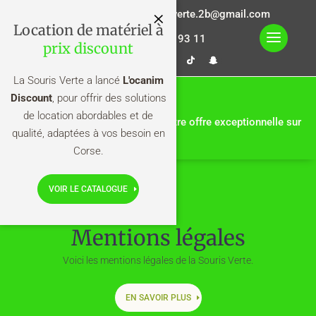
×
la.sourisverte.2b@gmail.com
Location de matériel à
06 14 30 93 11
prix discount
La Souris Verte a lancé
L'ocanim
Discount
Nouveautés pour 2026
, pour offrir des solutions
de location abordables et de
En ce moment, ne ratez pas notre offre exceptionnelle sur
qualité, adaptées à vos besoin en
la location de gonflables !
Corse.
VOIR LE CATALOGUE
Mentions légales
Voici les mentions légales de la Souris Verte.
EN SAVOIR PLUS