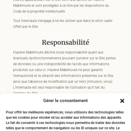
Mabkhoute et sont protégées à ce titre par les dispositions du
Code de la propriété intellectuelle.
Tout internaute s’engage à ne les utiliser que dans le strict cadre
offert par le Site.
Responsabilité
Hacene Mabkhoute décline toute responsabilité quant aux
éventuels dysfonctionnements pouvant survenir sur le Site, pertes
de données ou une indisponibilité de l’accès aux informations
produites sur celui-ci. Hacene Mabkhoute ne peut garantir
l’exhaustivité et la véracité des informations présentes sur le Site
ainsi que l’absence de modification par un tiers (intrusion, virus).
L’internaute est seul responsable de l’utilisation qu’il fait du
contenu du Site.
Gérer le consentement
Les éléments présentés sur le Site sont susceptibles de
modification sans préavis et sont mis à la disposition des
Pour offrir les meilleures expériences, nous utilisons des technologies telles
internautes, sans aucune garantie d’aucune sorte, expresse ou
que les cookies pour stocker et/ou accéder aux informations des appareils.
tacite.
Le fait de consentir à ces technologies nous permettra de traiter des données
telles que le comportement de navigation ou les ID uniques sur ce site. Le
La présence de liens hypertextes présents sur le Site ne crée pas