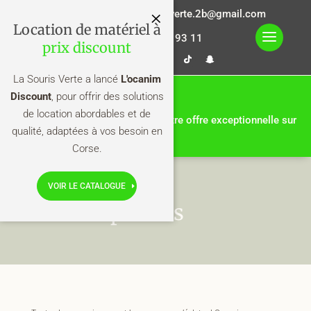
×
la.sourisverte.2b@gmail.com
Location de matériel à
06 14 30 93 11
prix discount
La Souris Verte a lancé
L'ocanim
Discount
Nouveautés pour 2026
, pour offrir des solutions
de location abordables et de
En ce moment, ne ratez pas notre offre exceptionnelle sur
qualité, adaptées à vos besoin en
la location de gonflables !
Corse.
VOIR LE CATALOGUE
Soirées privées